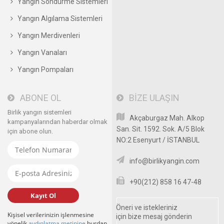
Yangın Söndürme Sistemleri
Yangın Algılama Sistemleri
Yangın Merdivenleri
Yangın Vanaları
Yangın Pompaları
ABONE OL
BİZE ULAŞIN
Birlik yangın sistemleri
Akçaburgaz Mah. Alkop
kampanyalarından haberdar olmak
San. Sit. 1592. Sok. A/5 Blok
için abone olun.
NO:2 Esenyurt / İSTANBUL
info@birlikyangin.com
+90(212) 858 16 47-48
Kayıt Ol
Öneri ve istekleriniz
Kişisel verilerinizin işlenmesine
için bize mesaj gönderin
yönelik
aydınlatma metinine
burdan