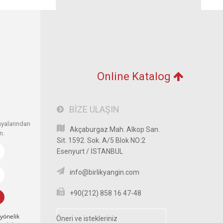
Online Katalog
BİZE ULAŞIN
nyalarından
Akçaburgaz Mah. Alkop San.
n.
Sit. 1592. Sok. A/5 Blok NO:2
Esenyurt / İSTANBUL
info@birlikyangin.com
+90(212) 858 16 47-48
 yönelik
Öneri ve istekleriniz