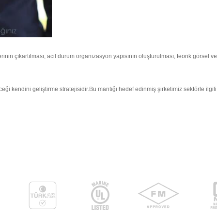
erinin çıkartılması, acil durum organizasyon yapısının oluşturulması, teorik görsel v
 kendini geliştirme stratejisidir.Bu mantığı hedef edinmiş şirketimiz sektörle ilgili 