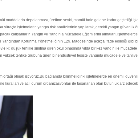
mül maddelerin depolanması, üretime sevki, mamül hale gelene kadar geçirdiği işl
u süreçte işletmelerin yangın risk analizlerinin yapılarak, gerekli yangın güvenlik 
apacak çalışanların Yangın ve Yangınla Mücadele Eğitimlerini almaları, işletmelerce
rkiye Yangından Korunma Yönetmeliğinin 129. Maddesinde açıkça ifade edildiği gibi b
Şöyle ki; düşük tehlike sınıfına giren okul binasında yılda bir kez yangın ile mücadele
 yüksek tehlike grubuna giren bir endüstriyel tesiste yangınla mücadele ve tahliye t
m ortağı olmak istiyoruz.Bu bağlamda bilinmelidir ki işletmelerde en önemli güvenli
me kuralları ve acil durum organizasyonları ile tasarlanan plan bütünlük arz edecekt