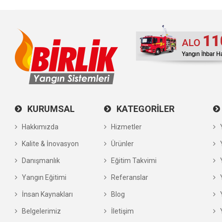
KURUMSAL
KATEGORİLER
Hakkımızda
Hizmetler
Y
Kalite & İnovasyon
Ürünler
Y
Danışmanlık
Eğitim Takvimi
Y
Yangın Eğitimi
Referanslar
Y
İnsan Kaynakları
Blog
Y
Belgelerimiz
İletişim
Y