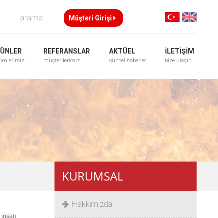
Müşteri Girişi
ÜNLER
REFERANSLAR
AKTÜEL
İLETİŞİM
ümlerimiz
müşterilerimiz
güncel haberler
bize ulaşın
KURUMSAL
Hakkımızda
i insan