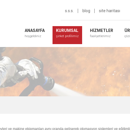
s.s.s.
blog
site haritası
ANASAYFA
KURUMSAL
HİZMETLER
ÜR
hoşgeldiniz
şirket profilimiz
faaliyetlerimiz
çöz
föyleri ve makine ekipmanları aynı oranda gelişerek otomasyon sistemleri ve eğitiml