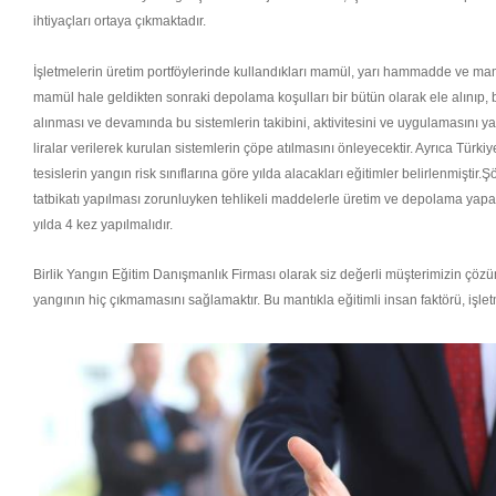
ihtiyaçları ortaya çıkmaktadır.
İşletmelerin üretim portföylerinde kullandıkları mamül, yarı hammadde ve ma
mamül hale geldikten sonraki depolama koşulları bir bütün olarak ele alınıp, b
alınması ve devamında bu sistemlerin takibini, aktivitesini ve uygulamasını y
liralar verilerek kurulan sistemlerin çöpe atılmasını önleyecektir. Ayrıca Tü
tesislerin yangın risk sınıflarına göre yılda alacakları eğitimler belirlenmiştir.
tatbikatı yapılması zorunluyken tehlikeli maddelerle üretim ve depolama yapan
yılda 4 kez yapılmalıdır.
Birlik Yangın Eğitim Danışmanlık Firması olarak siz değerli müşterimizin çözü
yangının hiç çıkmamasını sağlamaktır. Bu mantıkla eğitimli insan faktörü, işlet