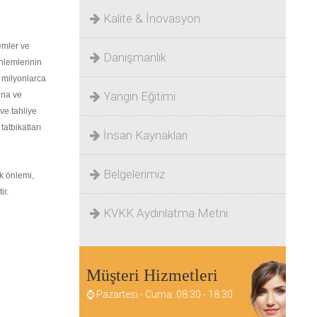
Kalite & İnovasyon
emler ve
Danışmanlık
önlemlerinin
 milyonlarca
Yangın Eğitimi
ina ve
 ve tahliye
atbikatları
İnsan Kaynakları
Belgelerimiz
k önlemi,
ir.
KVKK Aydınlatma Metni
Müşteri Hizmetleri
⌚ Pazartesi - Cuma: 08:30 - 18:30