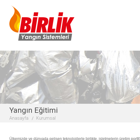
Yangın Eğitimi
Anasayfa
Kurumsal
Ülkemizde ve dünyada gelişen teknolojilerle birlikte, işletmelerin üretim port