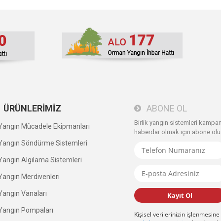
ÜRÜNLERİMİZ
ABONE OL
Birlik yangın sistemleri kampa
angın Mücadele Ekipmanları
haberdar olmak için abone olu
angın Söndürme Sistemleri
angın Algılama Sistemleri
angın Merdivenleri
angın Vanaları
Kayıt Ol
angın Pompaları
Kişisel verilerinizin işlenmesine