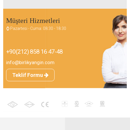
Müşteri Hizmetleri
⌚ Pazartesi - Cuma: 08:30 - 18:30
+90(212) 858 16 47-48
info@birlikyangin.com
Teklif Formu