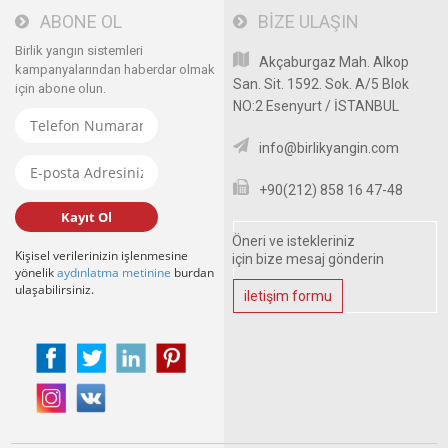
ABONE OL
BİZE ULAŞIN
Birlik yangın sistemleri
Akçaburgaz Mah. Alkop
kampanyalarından haberdar olmak
San. Sit. 1592. Sok. A/5 Blok
için abone olun.
NO:2 Esenyurt / İSTANBUL
info@birlikyangin.com
+90(212) 858 16 47-48
Kayıt Ol
Öneri ve istekleriniz
Kişisel verilerinizin işlenmesine
için bize mesaj gönderin
yönelik
aydınlatma metinine
burdan
ulaşabilirsiniz.
iletişim formu