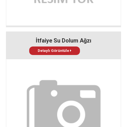
İtfaiye Su Dolum Ağzı
Detaylı Görüntüle