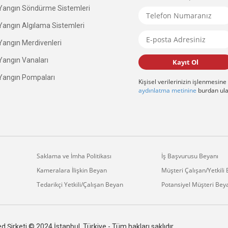
angın Söndürme Sistemleri
angın Algılama Sistemleri
angın Merdivenleri
angın Vanaları
Kayıt Ol
angın Pompaları
Kişisel verilerinizin işlenmesine
aydınlatma metinine
burdan ulaş
Saklama ve İmha Politikası
İş Başvurusu Beyanı
Kameralara İlişkin Beyan
Müşteri Çalışan/Yetkili
Tedarikçi Yetkili/Çalışan Beyanı
Potansiyel Müşteri Bey
 Şirketi © 2024 İstanbul, Türkiye - Tüm hakları saklıdır.