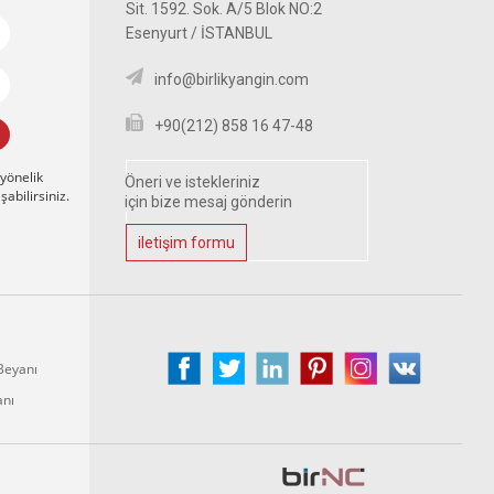
Sit. 1592. Sok. A/5 Blok NO:2
Esenyurt / İSTANBUL
info@birlikyangin.com
+90(212) 858 16 47-48
 yönelik
Öneri ve istekleriniz
abilirsiniz.
için bize mesaj gönderin
iletişim formu
 Beyanı
anı