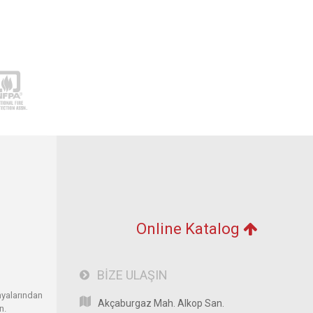
Online Katalog
BİZE ULAŞIN
nyalarından
Akçaburgaz Mah. Alkop San.
n.