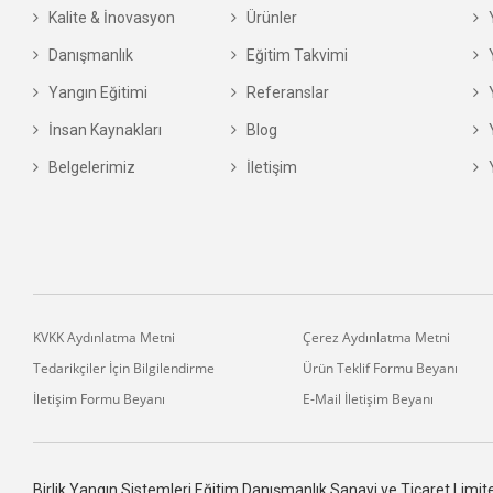
Kalite & İnovasyon
Ürünler
Y
Danışmanlık
Eğitim Takvimi
Y
Yangın Eğitimi
Referanslar
Y
İnsan Kaynakları
Blog
Y
Belgelerimiz
İletişim
Y
KVKK Aydınlatma Metni
Çerez Aydınlatma Metni
Tedarikçiler İçin Bilgilendirme
Ürün Teklif Formu Beyanı
İletişim Formu Beyanı
E-Mail İletişim Beyanı
Birlik Yangın Sistemleri Eğitim Danışmanlık Sanayi ve Ticaret Limited