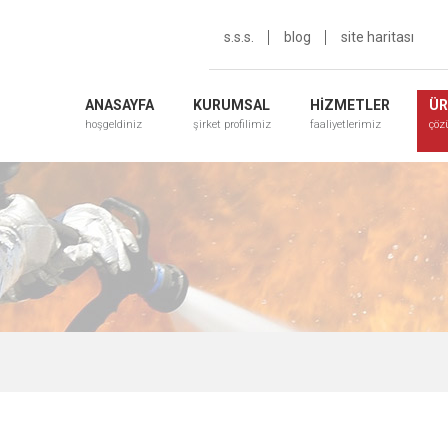
s.s.s.
blog
site haritası
ANASAYFA
KURUMSAL
HİZMETLER
ÜR
hoşgeldiniz
şirket profilimiz
faaliyetlerimiz
çöz