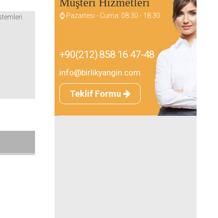
Müşteri Hizmetleri
⌚ Pazartesi - Cuma: 08:30 - 18:30
+90(212) 858 16 47-48
info@birlikyangin.com
Teklif Formu